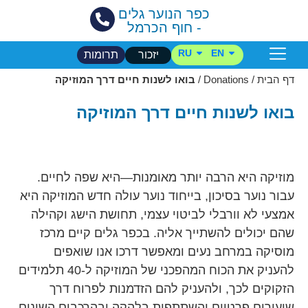
כפר הנוער גלים
- חוף הכרמל
RU
EN
יזכור
תרומות
הכפר שלנו
בית הספר
דף הבית
/
Donations
/
בואו לשנות חיים דרך המוזיקה
בואו לשנות חיים דרך המוזיקה
מוזיקה היא הרבה יותר מאומנות—היא שפה לחיים.
עבור נוער בסיכון, בייחוד נוער עולה חדש המוזיקה היא
אמצעי לא וורבלי לביטוי עצמי, תחושת הישג וקהילה
שהם יכולים להשתייך אליה. בכפר גלים קיים מרכז
מוסיקה במרחב נעים ומאפשר דרכו אנו שואפים
להעניק את הכוח המהפכני של המוזיקה ל-40 תלמידים
הזקוקים לכך, ולהעניק להם הזדמנות לפרוח דרך
שיעורים פרטיים והשתתפות בלהקה ובהרכבים השונים.